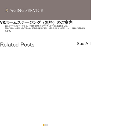
S
TAGING SERVICE
VRホームステージング（無料）のご案内
従来のホームステージングに、VR撮影を無料でおつけするサービスを始めました。
現地の案内・内展数が伸び悩む中、不動産会社様の新しい手法を少しでも応援したく、無料での提供を致
します。
See All
Related Posts