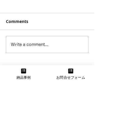
Comments
ホームステージン
〜3カ月間動か
Write a comment...
グ/case394
件がステージン
24日で成約〜
納品事例
お問合せフォーム
【大阪本社】
大阪府大阪市東淀川区菅原2-11-11
TEL：06-6160-3555 FAX：06-6160-3556
【中部支店】
愛知県春日井市林島町3-9-10