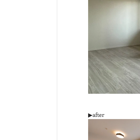
▶after