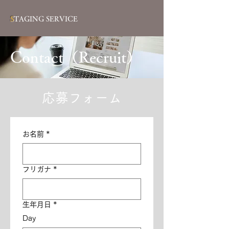
S
TAGING SERVICE
Contact（Recruit）
​応募フォーム
お名前
*
フリガナ
*
生年月日
*
Day