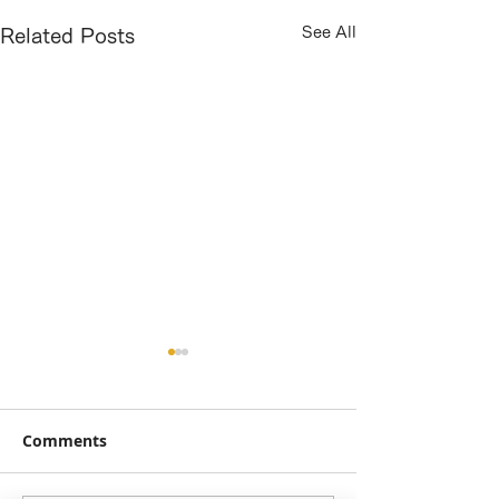
See All
Related Posts
3ヶ月プランの契約をして
仲介物件なので
います。延長は月ごとに
用を売り主さま
変更できますか？
ていただくこと
Comments
変更可能です！ (株)ステージ
可能です！ 「ホ
しょうか？？
ングサービスは、なるべく早
ジング」というと
く決まって欲しいという目的
販のマンションや