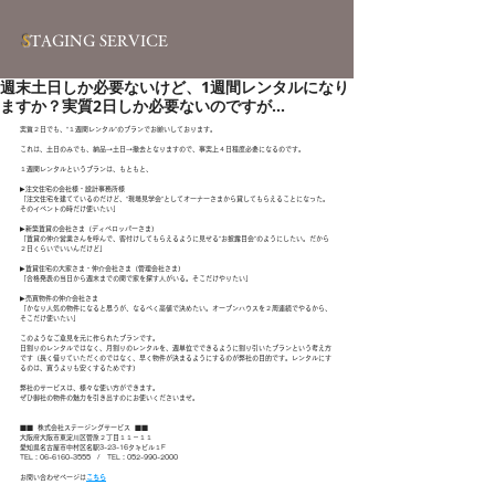
S
TAGING SERVICE
週末土日しか必要ないけど、1週間レンタルになり
ますか？実質2日しか必要ないのですが...
実質２日でも、“１週間レンタル”のプランでお願いしております。
これは、土日のみでも、納品→土日→撤去となりますので、事実上４日程度必要になるのです。
１週間レンタルというプランは、もともと、
▶注文住宅の会社様・設計事務所様
「注文住宅を建てているのだけど、“現場見学会”としてオーナーさまから貸してもらえることになった。
そのイベントの時だけ使いたい」
▶新築賃貸の会社さま（ディベロッパーさま）
「賃貸の仲介営業さんを呼んで、客付けしてもらえるように見せる”お披露目会”のようにしたい。だから
２日くらいでいいんだけど」
▶賃貸住宅の大家さま・仲介会社さま（管理会社さま）
「合格発表の当日から週末までの間で家を探す人がいる。そこだけやりたい」
▶売買物件の仲介会社さま
「かなり人気の物件になると思うが、なるべく高値で決めたい。オープンハウスを２周連続でやるから、
そこだけ使いたい」
このようなご意見を元に作られたプランです。
日割りのレンタルではなく、月割りのレンタルを、週単位でできるように割り引いたプランという考え方
です（長く借りていただくのではなく、早く物件が決まるようにするのが弊社の目的です。レンタルにす
るのは、買うよりも安くするためです）
弊社のサービスは、様々な使い方ができます。
ぜひ御社の物件の魅力を引き出すのにお使いくださいませ。
■■  株式会社ステージングサービス  ■■
大阪府大阪市東淀川区菅原２丁目１１－１１
愛知県名古屋市中村区名駅3-23-16タキビル１F
TEL：06-6160-3555　/　TEL：052-990-2000
お問い合わせページは
こちら