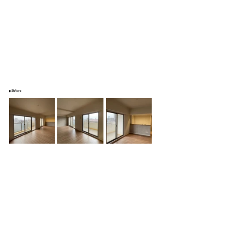
▶Before