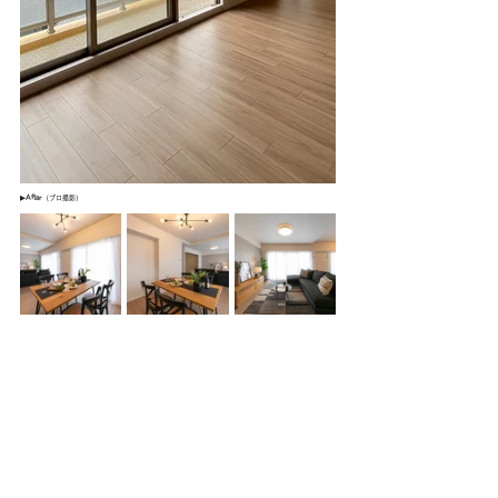
▶After
（プロ撮影）