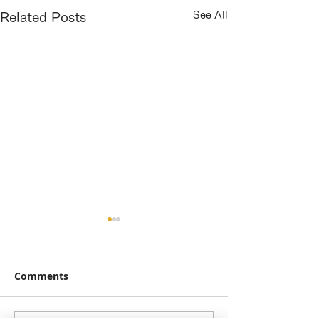
See All
Related Posts
3ヶ月プランの契約をして
仲介物件なので
います。延長は月ごとに
用を売り主さま
変更できますか？
ていただくこと
Comments
変更可能です！ (株)ステージ
可能です！ 「ホ
しょうか？？
ングサービスは、なるべく早
ジング」というと
く決まって欲しいという目的
販のマンションや