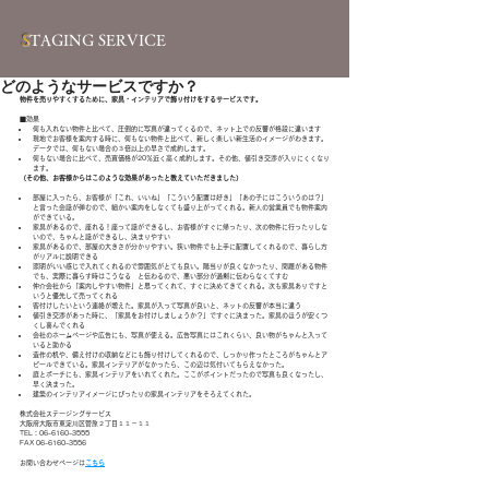
S
TAGING SERVICE
どのようなサービスですか？
物件を売りやすくするために、家具・インテリアで飾り付けをするサービスです。
■効果
何も入れない物件と比べて、圧倒的に写真が違ってくるので、ネット上での反響が格段に違います
現地でお客様を案内する時に、何もない物件と比べて、新しく楽しい新生活のイメージがわきます。
データでは、何もない場合の３倍以上の早さで成約します。
何もない場合に比べて、売買価格が20％近く高く成約します。その他、値引き交渉が入りにくくなり
ます。
（その他、お客様からはこのような効果があったと教えていただきました）
部屋に入ったら、お客様が「これ、いいね」「こういう配置は好き」「あの子にはこういうのは？」
と言った会話が弾むので、細かい案内をしなくても盛り上がってくれる。新人の営業員でも物件案内
ができている。
家具があるので、座れる！座って話ができるし、お客様がすぐに帰ったり、次の物件に行ったりしな
いので、ちゃんと話ができるし、決まりやすい
家具があるので、部屋の大きさが分かりやすい。狭い物件でも上手に配置してくれるので、暮らし方
がリアルに説明できる
照明がいい感じで入れてくれるので雰囲気がとても良い。陽当りが良くなかったり、問題がある物件
でも、実際に暮らす時はこうなる　と伝わるので、悪い部分が過剰に伝わらなくてすむ
仲介会社から「案内しやすい物件」と思ってくれて、すぐに決めてきてくれる。次も家具ありですと
いうと優先して売ってくれる
客付けしたいという連絡が増えた。家具が入って写真が良いと、ネットの反響が本当に違う
値引き交渉があった時に、「家具をお付けしましょうか？」ですぐに決まった。家具のほうが安くつ
くし喜んでくれる
会社のホームページや広告にも、写真が使える。広告写真にはこれくらい、良い物がちゃんと入って
いると助かる
造作の机や、備え付けの収納などにも飾り付けしてくれるので、しっかり作ったところがちゃんとア
ピールできている。家具インテリアがなかったら、この辺は気付いてもらえなかった。
庭とポーチにも、家具インテリアをいれてくれた。ここがポイントだったので写真も良くなったし、
早く決まった。
建築のインテリアイメージにぴったりの家具インテリアをそろえてくれた。
株式会社ステージングサービス
大阪府大阪市東淀川区菅原２丁目１１－１１
TEL：06-6160-3555
FAX 06-6160-3556
お問い合わせページは
こちら